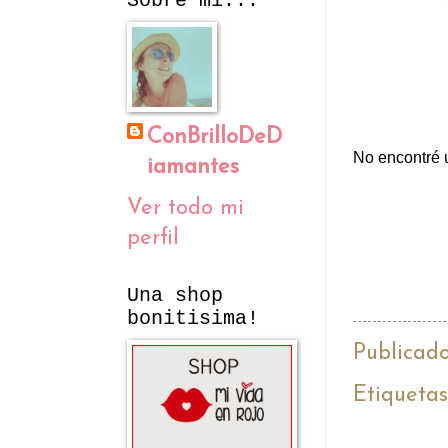
Sobre mí...
ConBrilloDeD
No encontré u
iamantes
Ver todo mi
perfil
Una shop
bonitisima!
Publicad
Etiqueta