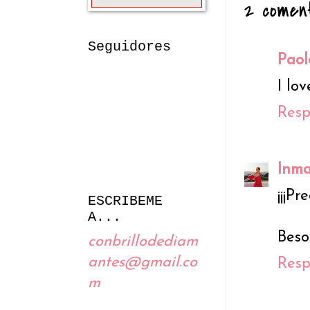
2 coment
Seguidores
Paol
I lo
Res
Inm
¡¡¡P
ESCRIBEME
A...
Besos
conbrillodediam
antes@gmail.co
Res
m