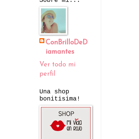
Sobre mí...
ConBrilloDeD
iamantes
Ver todo mi
perfil
Una shop
bonitisima!