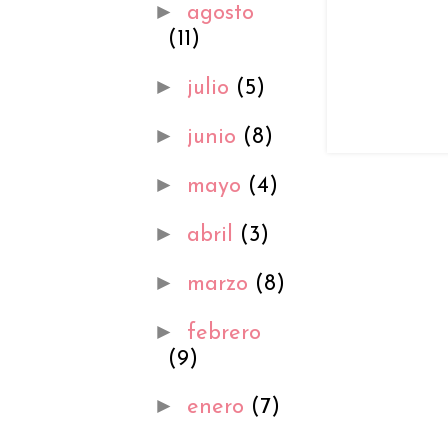
►
agosto
(11)
►
julio
(5)
►
junio
(8)
►
mayo
(4)
►
abril
(3)
►
marzo
(8)
►
febrero
(9)
►
enero
(7)