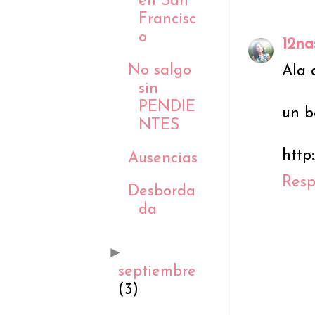
en San
Francisc
o
12na
No salgo
Ala 
sin
PENDIE
un b
NTES
http
Ausencias
Res
Desborda
da
►
septiembre
(3)