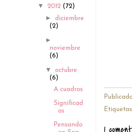
▼
2012
(72)
►
diciembre
(2)
►
noviembre
(6)
▼
octubre
(6)
A cuadros
Publicad
Significad
Etiqueta
os
Pensando
1 coment