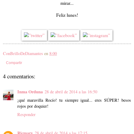
mirar...
Feliz lunes!
ConBrilloDeDiamantes
en
8:00
Compartir
4 comentarios:
Inma Orduna
28 de abril de 2014 a las 16:50
¡qué maravilla Rocío! tu siempre igual... eres SÚPER! besos
rojos por doquier!
Responder
Ricmary
28 de abril de 2014 a las 17:15