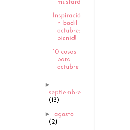
mustard
Inspiració
n bodil
octubre:
picnic!!
10 cosas
para
octubre
►
septiembre
(13)
►
agosto
(2)