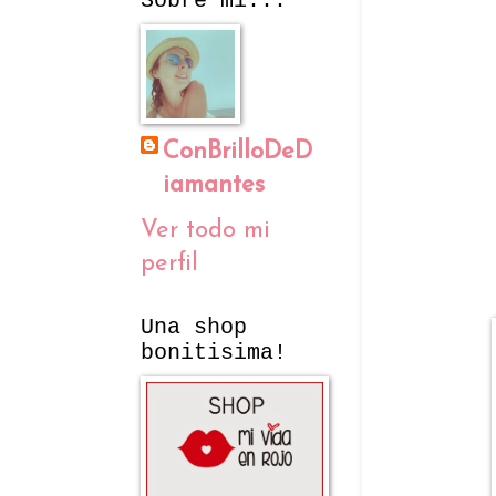
Sobre mí...
ConBrilloDeD
iamantes
Ver todo mi
perfil
Una shop
bonitisima!