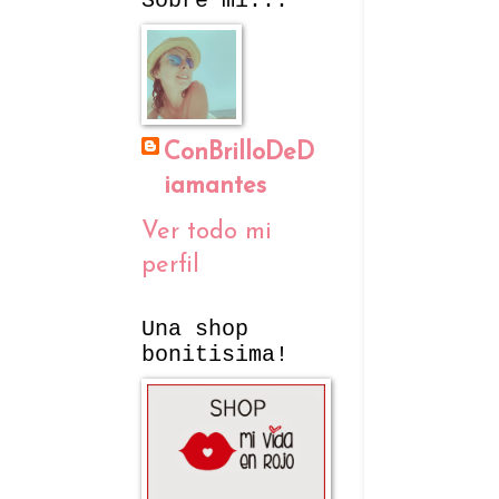
Sobre mí...
ConBrilloDeD
iamantes
Ver todo mi
perfil
Una shop
bonitisima!